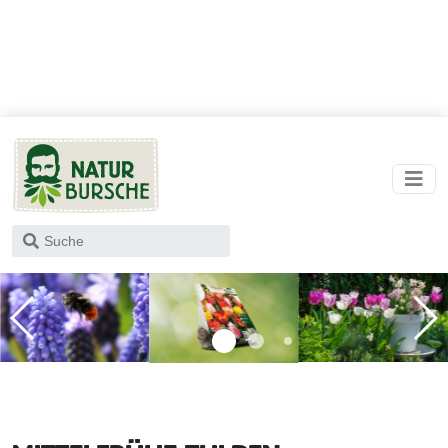
Wonach
suchst
du?