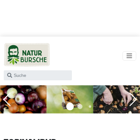
Wonach
suchst
du?